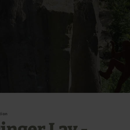
tion
inger Lay -