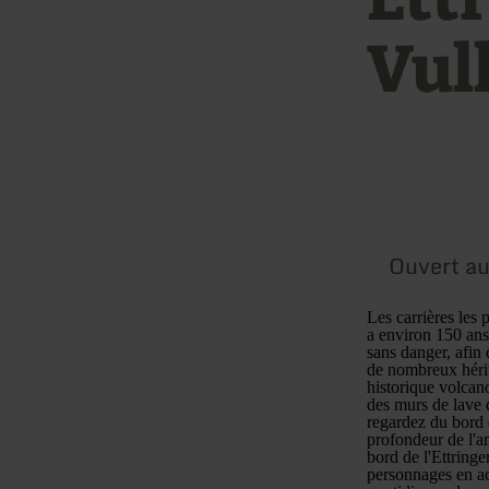
Vul
Ouvert au
Les carrières les 
a environ 150 ans.
sans danger, afin
de nombreux hérit
historique volcan
des murs de lave d
regardez du bord 
profondeur de l'an
bord de l'Ettring
personnages en ac