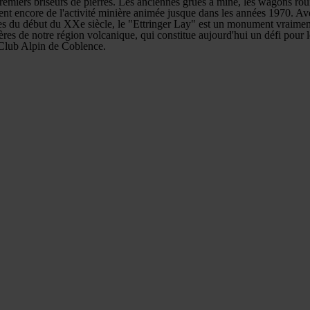
emiers briseurs de pierres. Les anciennes grues à mine, les wagons rouil
ent encore de l'activité minière animée jusque dans les années 1970. 
es du début du XXe siècle, le "Ettringer Lay" est un monument vraime
rières de notre région volcanique, qui constitue aujourd'hui un défi pour 
Club Alpin de Coblence.