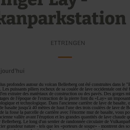
kanparkstation
ETTRINGEN
jourd'hui
plus profondes autour du volcan Bellerberg ont été construites dans le "E
 Les puissants piliers rocheux de sa coulée de lave occidentale ont été b
 d'en extraire des matériaux de construction ou des pavés. Des gorges mi
ages de l'époque de l'extraction de la pierre font du «Lay» un imposa
ologique et technologique. Dans l'ancienne carrière de lave de basalte, 
e basalte jusqu'à 40 mètres de haut l'une des trois coulées de lave de B
de la fosse la parcelle de carrière avec l'énorme mur de basalte, vous p
cienne vallée avant l'éruption et les grandes quantités de lave chaude q
er Bellerberg. Le long d'un sentier de randonnée circulaire de Vulkanp
ier grandeur nature - tels que les «porteurs de soupe» - montrent des sc