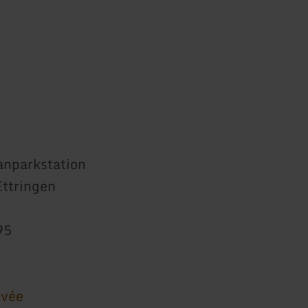
kanparkstation
Ettringen
95
ivée