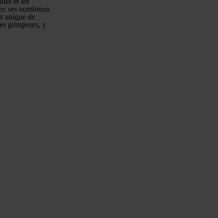
lés et les
Avec ses nombreux
nt unique de
les grimpeurs, y