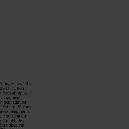
ttringer Lay" il y
risés ici, non
nières abruptes et
nt monument
on peut admirer
ellerberg. Si vous
ouvez imaginer la
ui coulaient du
ark GmbH, des
ènes de la vie