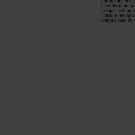
quotidienne des pr
chenilles témoign
vestiges techniqu
l'histoire des car
compris ceux du 