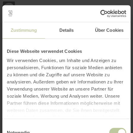
Loca
ma
posi
Rechercher un lieu
Ouvrir le filtre
CARTE INTERACTIVE
Zustimmung
Details
Über Cookies
Diese Webseite verwendet Cookies
Wir verwenden Cookies, um Inhalte und Anzeigen zu
personalisieren, Funktionen für soziale Medien anbieten
zu können und die Zugriffe auf unsere Website zu
analysieren. Außerdem geben wir Informationen zu Ihrer
Verwendung unserer Website an unsere Partner für
soziale Medien, Werbung und Analysen weiter. Unsere
Partner führen diese Informationen möglicherweise mit
weiteren Daten zusammen, die Sie ihnen bereitgestellt
haben oder die sie im Rahmen Ihrer Nutzung der Dienste
gesammelt haben.
Einwilligungsauswahl
Notwendig