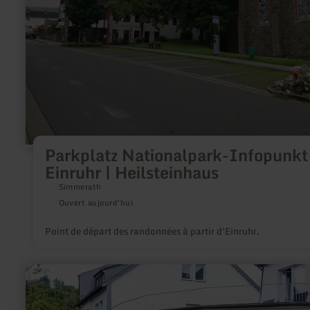
Heilsteinhaus
Parkplatz Nationalpark-Infopunkt
Einruhr | Heilsteinhaus
Simmerath
Ouvert aujourd'hui
Point de départ des randonnées à partir d'Einruhr.
en
savoir
plus
sur