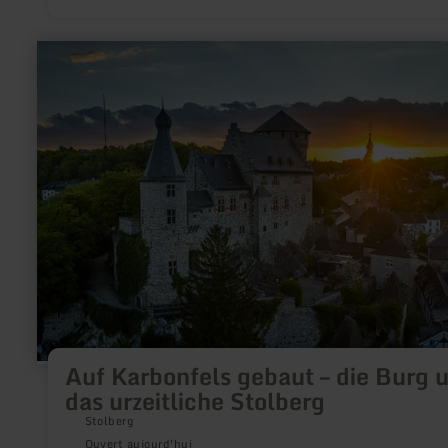
achetées ici.
en
savoir
plus
sur
:
Auf
Karbonfels
gebaut
–
die
Burg
und
das
urzeitliche
Stolberg
Auf Karbonfels gebaut – die Burg 
das urzeitliche Stolberg
Stolberg
Ouvert aujourd'hui