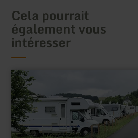
Cela pourrait
également vous
intéresser
en
savoir
plus
sur
:
Wohnmobilpark
Vulkaneifel
Mehren