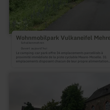
Wohnmobilpark Vulkaneifel Mehr
Schalkenmehren
Ouvert aujourd'hui
Le camping-car park offre 34 emplacements parcellisés à
proximité immédiate de la piste cyclable Maare-Moselle. 31
emplacements disposent chacun de leur propre alimentation
électrique. Un système central d'approvisionnement en eau et
d'évacuation des eaux usées est installé.
en
savoir
plus
sur
:
Parkplatz
Nationalpark-
Infopunkt
Einruhr
|