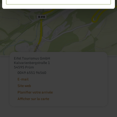
Eifel Tourismus GmbH
Kalvarienbergstraße 1
54595 Prüm
0049 6551 96560
E-mail
Site web
Planifier votre arrivée
Afficher sur la carte