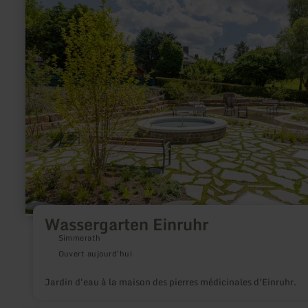
savoir
plus
sur
:
Wassergarten
Einruhr
Wassergarten Einruhr
Simmerath
Ouvert aujourd'hui
Jardin d'eau à la maison des pierres médicinales d'Einruhr.