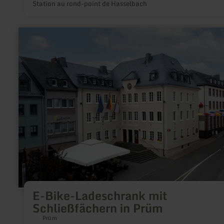
Station au rond-point de Hasselbach
en
savoir
plus
sur
:
E-
Bike-
Ladeschrank
mit
Schließfächern
in
Prüm
E-Bike-Ladeschrank mit
Schließfächern in Prüm
Prüm