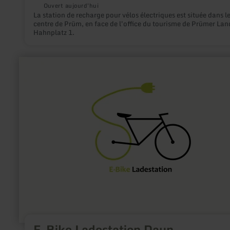
Ouvert aujourd'hui
La station de recharge pour vélos électriques est située dans l
centre de Prüm, en face de l'office du tourisme de Prümer Lan
Hahnplatz 1.
en
savoir
plus
sur
:
E-
Bike
Ladestation
Daun
E-Bike Ladestation Daun