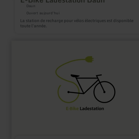
Daun
Ouvert aujourd'hui
La station de recharge pour vélos électriques est disponible
toute l'année.
en
savoir
plus
sur
:
E-
Bike
Ladestation
Großlittgen