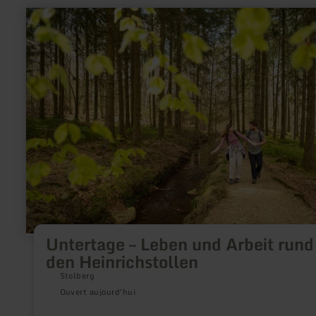
en
savoir
plus
sur
:
Untertage
–
Leben
und
Arbeit
rund
um
den
Heinrichstollen
Untertage – Leben und Arbeit run
den Heinrichstollen
Stolberg
Ouvert aujourd'hui