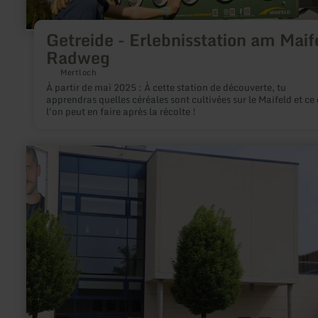
Getreide - Erlebnisstation am Maif
Radweg
Mertloch
À partir de mai 2025 : À cette station de découverte, tu
apprendras quelles céréales sont cultivées sur le Maifeld et ce
l'on peut en faire après la récolte !
en
savoir
plus
sur
:
Arena
Kreis
Düren