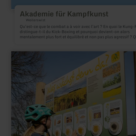
Akademie für Kampfkunst
Weilerswist
Qu'est-ce que le combat a à voir avec l'art ? En quoi le Kung-
distingue-t-il du Kick-Boxing et pourquoi devient-on alors
mentalement plus fort et équilibré et non pas plus agressif ? 
peut offrir l'art martial d'autre et de quoi s'agit-il ? Les répon
ces questions passionnantes, vous les obtiendrez à l'Académi
Sports et Arts Martiaux.
en
savoir
plus
sur
:
Getreide
-
Erlebnisstation
am
Maifeld-
Radweg