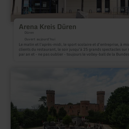
Arena Kreis Düren
Düren
Ouvert aujourd'hui
Le matin et l'après-midi, le sport scolaire et d'entreprise, à mid
clients du restaurant, le soir jusqu'à 25 grands spectacles sur
par an et - ne pas oublier - toujours le volley-ball de la Bundes
Avec des spectacles, des manifestations culturelles et des con
de haut niveau ainsi que des événements sportifs internationa
son restaurant, l'Arena Kreis Düren attire chaque année plus 
en
100.000 personnes.
savoir
plus
sur
:
Burgspielplatz
Zülpich