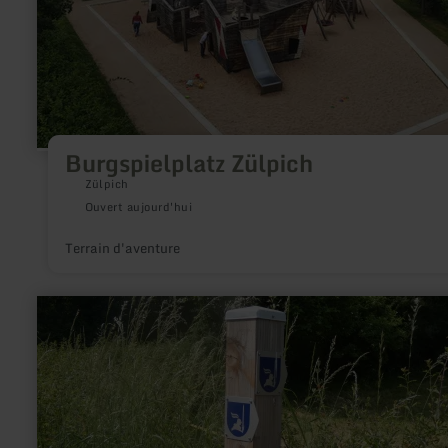
Burgspielplatz Zülpich
Zülpich
Ouvert aujourd'hui
Terrain d'aventure
en
savoir
plus
sur
:
Rittersdorfer
Fitnessweg