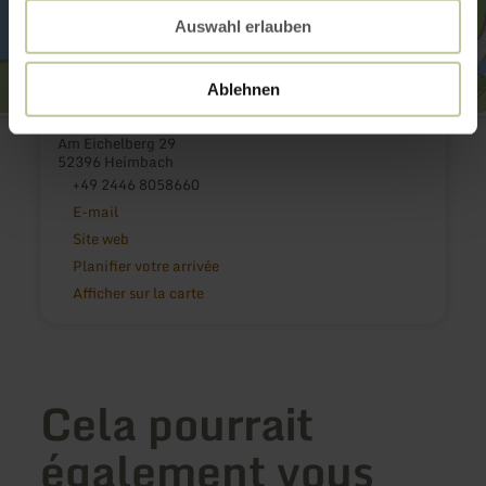
Auswahl erlauben
Ablehnen
Eifel heimisch
Am Eichelberg 29
52396 Heimbach
+49 2446 8058660
E-mail
Site web
Planifier votre arrivée
Afficher sur la carte
Cela pourrait
également vous