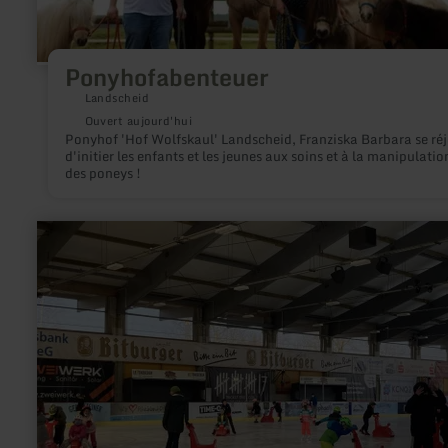
Ponyhofabenteuer
Landscheid
Ouvert aujourd'hui
Ponyhof 'Hof Wolfskaul' Landscheid, Franziska Barbara se réj
d'initier les enfants et les jeunes aux soins et à la manipulatio
des poneys !
en
savoir
plus
sur
:
Patinage
et
davantage
à
la
patinoire
de
Bitburg