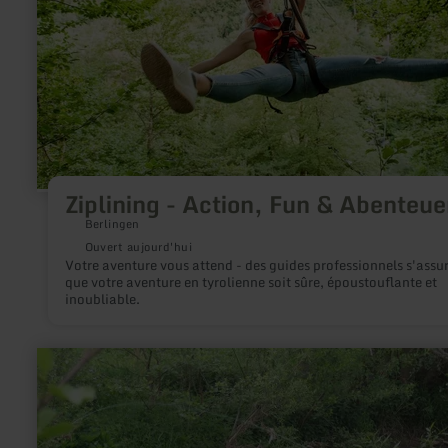
Fun
&amp;
Abenteuer
Ziplining - Action, Fun & Abenteue
Berlingen
Ouvert aujourd'hui
Votre aventure vous attend - des guides professionnels s'assu
que votre aventure en tyrolienne soit sûre, époustouflante et
inoubliable.
en
savoir
plus
sur
:
Angeln