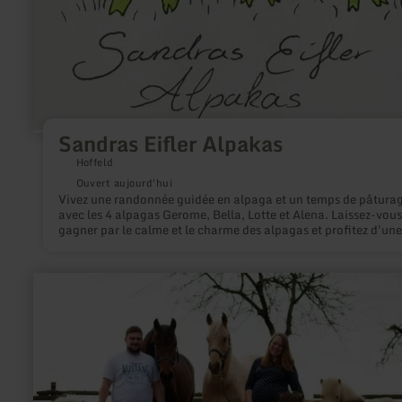
Sandras Eifler Alpakas
Hoffeld
Ouvert aujourd'hui
Vivez une randonnée guidée en alpaga et un temps de pâtura
avec les 4 alpagas Gerome, Bella, Lotte et Alena. Laissez-vous
gagner par le calme et le charme des alpagas et profitez d'une
parenthèse de détente au cœur de la nature de l'Eifel.
en
savoir
plus
sur
:
Ponyhofabenteuer