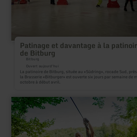
Patinage et davantage à la patinoi
de Bitburg
Bitburg
Ouvert aujourd'hui
La patinoire de Bitburg, située au «Südring», rocade Sud, près
la Brasserie «Bitburger» est ouverte six jours par semaine de m
octobre à début avril.
en
savoir
plus
sur
:
Ziplining
-
Action,