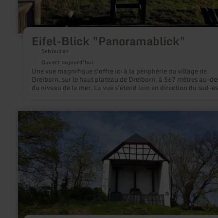
Eifel-Blick "Panoramablick"
Schleiden
Ouvert aujourd'hui
Une vue magnifique s'offre ici à la périphérie du village de
Dreiborn, sur le haut plateau de Dreiborn, à 567 mètres au-de
du niveau de la mer. La vue s'étend loin en direction du sud-es
jusqu'aux sommets de l'Eifel volcanique.
en
savoir
plus
sur
:
Hochkreuz