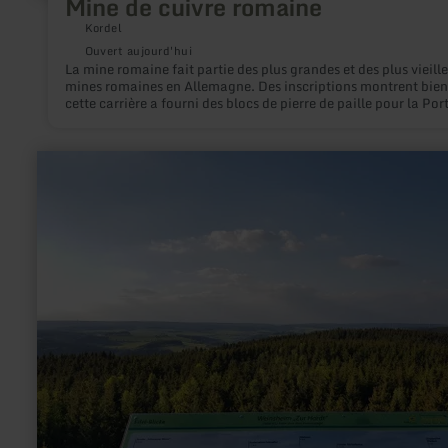
Mine de cuivre romaine
Kordel
Ouvert aujourd'hui
La mine romaine fait partie des plus grandes et des plus vieille
mines romaines en Allemagne. Des inscriptions montrent bien
cette carrière a fourni des blocs de pierre de paille pour la Por
Nigra à Trèves.
en
savoir
plus
sur
:
Eifel-
Blicke:
Am
Eifel-
Blick
„Zur
Hardt“
bei
Weinsheim