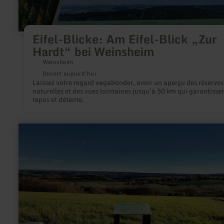
Eifel-Blicke: Am Eifel-Blick „Zur
Hardt“ bei Weinsheim
Weinsheim
Ouvert aujourd'hui
Laissez votre regard vagabonder, avoir un aperçu des réserves
naturelles et des vues lointaines jusqu'à 50 km qui garantisse
repos et détente.
en
savoir
plus
sur
:
Eifel-
Blick
"Panoramablick"