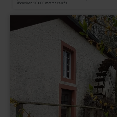
d'environ 20 000 mètres carrés.
en
savoir
plus
sur
:
Historische
Ölmühle
Bruch