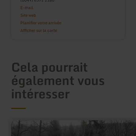
(0049) 6572 2180
E-mail
Site web
Planifier votre arrivée
Afficher sur la carte
Cela pourrait
également vous
intéresser
en
savoir
plus