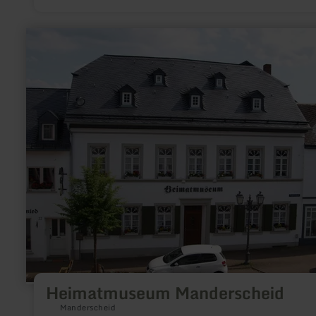
en
savoir
plus
sur
:
Heimatmuseum
Manderscheid
Heimatmuseum Manderscheid
Manderscheid