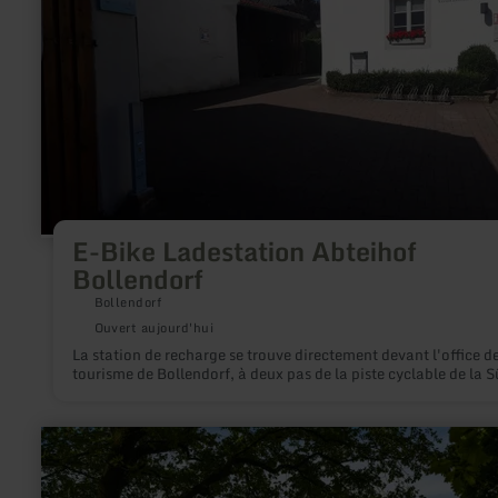
:
E-
Bike
Ladestation
Abteihof
Bollendorf
E-Bike Ladestation Abteihof
Bollendorf
Bollendorf
Ouvert aujourd'hui
La station de recharge se trouve directement devant l'office d
tourisme de Bollendorf, à deux pas de la piste cyclable de la S
en
savoir
plus
sur