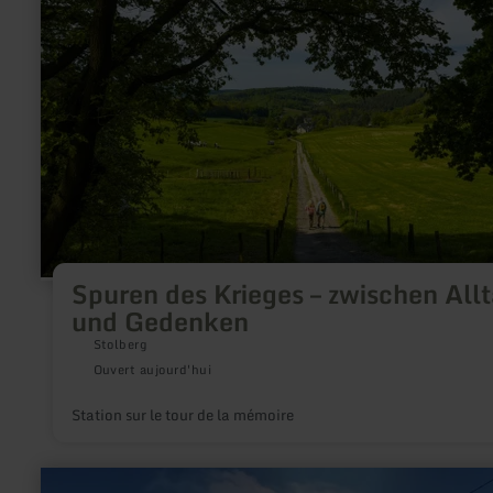
:
Spuren
des
Krieges
–
zwischen
Alltag
und
Gedenken
Spuren des Krieges – zwischen All
und Gedenken
Stolberg
Ouvert aujourd'hui
Station sur le tour de la mémoire
en
savoir