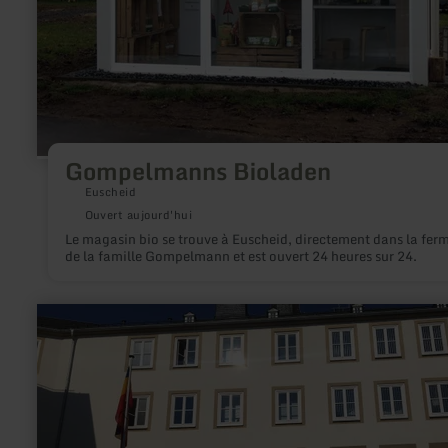
Gompelmanns Bioladen
Euscheid
Ouvert aujourd'hui
Le magasin bio se trouve à Euscheid, directement dans la fer
de la famille Gompelmann et est ouvert 24 heures sur 24.
en
savoir
plus
sur
:
E-
Bike
Ladestation
Bitburg