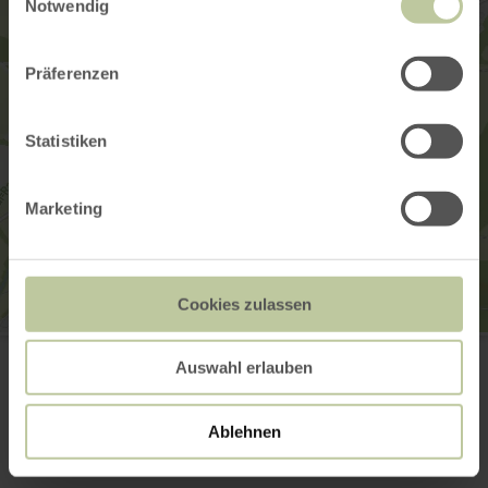
Notwendig
Präferenzen
Statistiken
Marketing
Cookies zulassen
Gemeindehaus Prümtalforum
Dorfstraße 1
Auswahl erlauben
54595 Watzerath
Planifier votre arrivée
Afficher sur la carte
Ablehnen