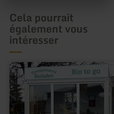
Cela pourrait
également vous
intéresser
en
savoir
plus
sur
:
Gompelmanns
Bioladen