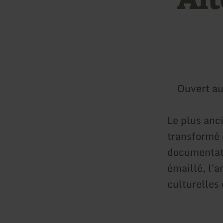
Ouvert au
Le plus anc
transformé 
documentatio
émaillé, l'
culturelles 