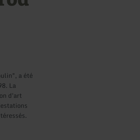
lin", a été
98. La
on d'art
estations
ntéressés.