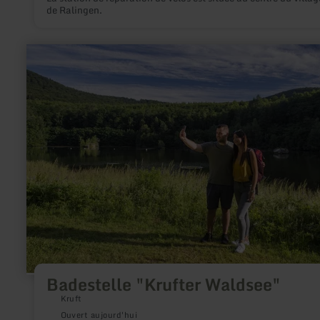
de Ralingen.
en
savoir
plus
sur
:
Badestelle
"Krufter
Waldsee"
Badestelle "Krufter Waldsee"
Kruft
Ouvert aujourd'hui