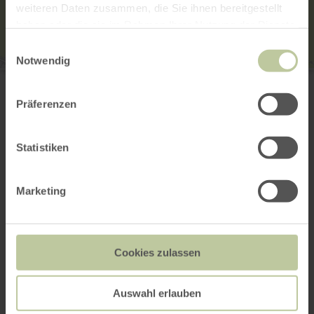
weiteren Daten zusammen, die Sie ihnen bereitgestellt
haben oder die sie im Rahmen Ihrer Nutzung der Dienste
gesammelt haben.
Einwilligungsauswahl
Notwendig
Akademie für Kampfkunst
Bonnerstr. 49
53919 Weilerswist
Präferenzen
+49 170 3069380
E-mail
Statistiken
Site web
Planifier votre arrivée
Afficher sur la carte
Marketing
Cela pourrait
Cookies zulassen
également vous
Auswahl erlauben