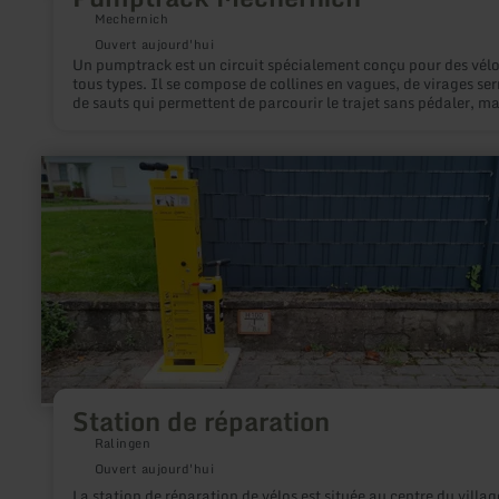
Mechernich
Ouvert aujourd'hui
Un pumptrack est un circuit spécialement conçu pour des vélo
tous types. Il se compose de collines en vagues, de virages ser
de sauts qui permettent de parcourir le trajet sans pédaler, ma
déplaçant son poids et en effectuant des mouvements de tirag
de poussée ciblés (anglais : "Pumping").
en
savoir
plus
sur
:
Station
de
réparation
Station de réparation
Ralingen
Ouvert aujourd'hui
La station de réparation de vélos est située au centre du villag