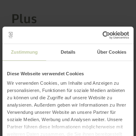
Plus
d'informations
Zustimmung
Details
Über Cookies
Heures d'ouverture
Diese Webseite verwendet Cookies
Caractéristiques / Particularités
Wir verwenden Cookies, um Inhalte und Anzeigen zu
personalisieren, Funktionen für soziale Medien anbieten
Catégories
zu können und die Zugriffe auf unsere Website zu
analysieren. Außerdem geben wir Informationen zu Ihrer
Nombre de places
Verwendung unserer Website an unsere Partner für
soziale Medien, Werbung und Analysen weiter. Unsere
Partner führen diese Informationen möglicherweise mit
weiteren Daten zusammen, die Sie ihnen bereitgestellt