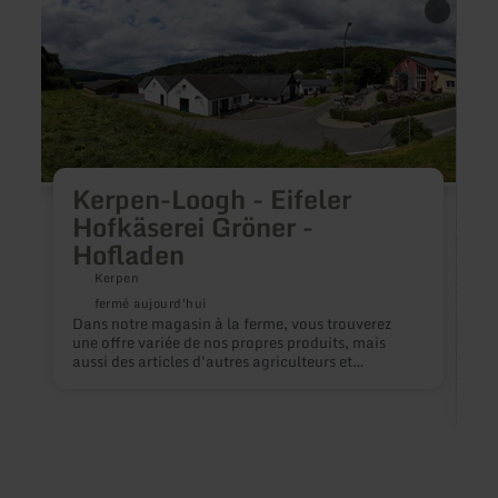
savoir
savoir
plus
plus
sur
sur
:
:
Kerpen-
Resta
Loogh
Hotel
-
Schoo
Eifeler
Hofkäserei
Gröner
Kerpen-Loogh - Eifeler
-
Hofladen
Hofkäserei Gröner -
Hofladen
Kerpen
fermé aujourd'hui
Dans notre magasin à la ferme, vous trouverez
une offre variée de nos propres produits, mais
aussi des articles d'autres agriculteurs et
viticulteurs de la région.