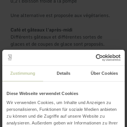
0,2 l Boisson froide à la pompe
Une alternative est proposée aux végétariens.
Café et gâteaux l'après-midi
Différents gâteaux et différentes sortes de
glaces et de coupes de glace sont proposés.
Boissons
Tasse de café, thé, cacao, lait, capuccino,
espresso, latte macchiato
Zustimmung
Details
Über Cookies
Boissons froides (bouteilles également à
emporter)
Diese Webseite verwendet Cookies
Wir verwenden Cookies, um Inhalte und Anzeigen zu
Snacks - pour les petites faims
personalisieren, Funktionen für soziale Medien anbieten
Fricadelle avec petit pain ou pain
zu können und die Zugriffe auf unsere Website zu
Rohesser
analysieren. Außerdem geben wir Informationen zu Ihrer