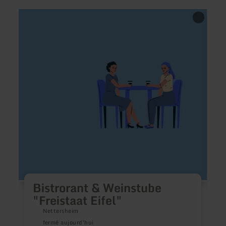
en
en
savoir
savoir
plus
plus
sur
sur
:
:
Bistrorant
Siesta
&amp;
Resta
Weinstube
und
"Freistaat
Cockt
Eifel"
Bistrorant & Weinstube
"Freistaat Eifel"
Nettersheim
fermé aujourd'hui