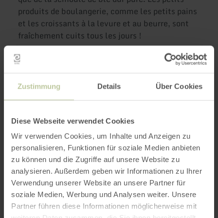
produits de boulangerie, comme les petits pains
et les croissants à la levure et au beurre, sont
fraîchement cuits tous les jours !
Plus
Zustimmung
Details
Über Cookies
d'informations
Diese Webseite verwendet Cookies
Wir verwenden Cookies, um Inhalte und Anzeigen zu
personalisieren, Funktionen für soziale Medien anbieten
Heures d'ouverture
zu können und die Zugriffe auf unsere Website zu
analysieren. Außerdem geben wir Informationen zu Ihrer
Caractéristiques / Particularités
Verwendung unserer Website an unsere Partner für
soziale Medien, Werbung und Analysen weiter. Unsere
Catégories
Partner führen diese Informationen möglicherweise mit
weiteren Daten zusammen, die Sie ihnen bereitgestellt