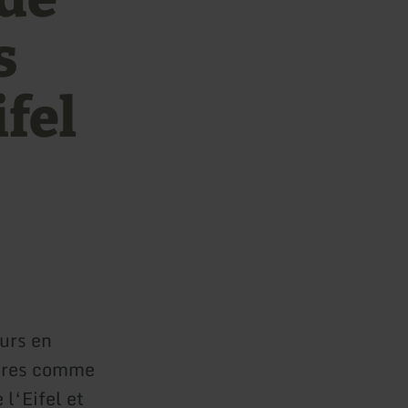
s
ifel
eurs en
aires comme
l‘Eifel et