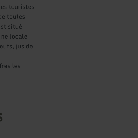
les touristes
de toutes
st situé
gne locale
œufs, jus de
l
fres les
s