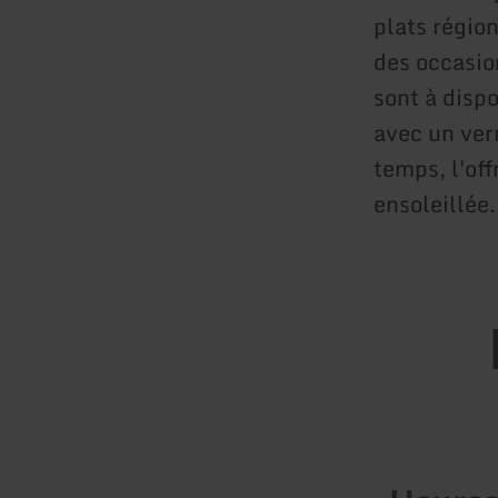
plats région
des occasio
sont à disp
avec un verr
temps, l'off
ensoleillée.