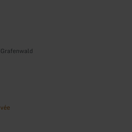
t Grafenwald
ivée