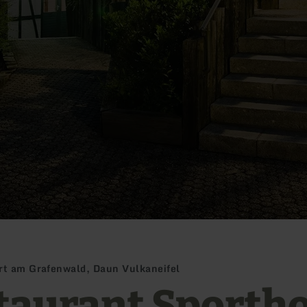
rt am Grafenwald, Daun Vulkaneifel
taurant Sportho