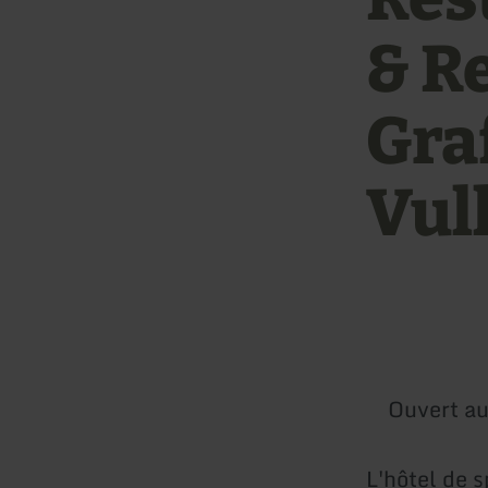
& R
Gra
Vul
Ouvert au
L'hôtel de 