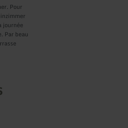
ner. Pour
minzimmer
a journée
e. Par beau
errasse
s