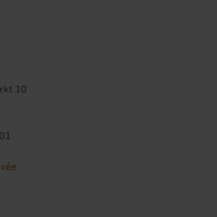
rkt 10
901
ivée