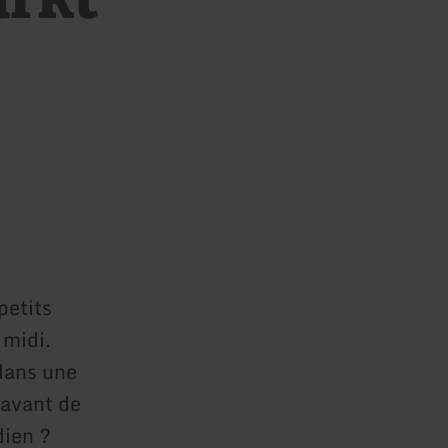
petits
 midi.
dans une
 avant de
dien ?