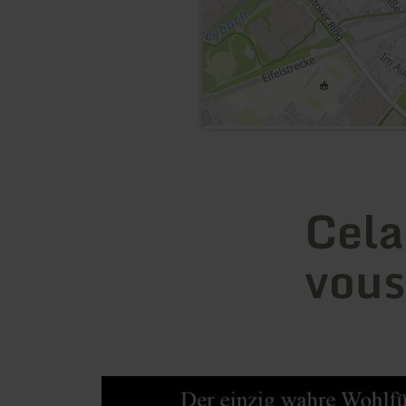
Cela
vous
en
savoir