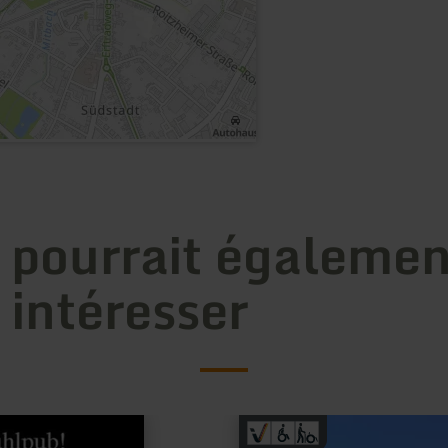
 pourrait égalemen
 intéresser
en
savoir