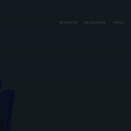
pal
incipale
RÉSERVER
RECHERCHE
MENU