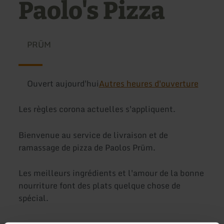
Paolo's Pizza
PRÜM
Ouvert aujourd'hui
Autres heures d'ouverture
Les règles corona actuelles s'appliquent.
Bienvenue au service de livraison et de
ramassage de pizza de Paolos Prüm.
Les meilleurs ingrédients et l'amour de la bonne
nourriture font des plats quelque chose de
spécial.