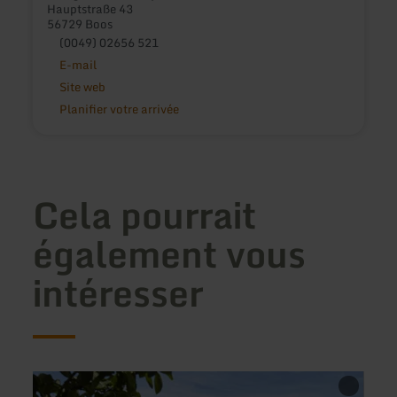
Hauptstraße 43
56729 Boos
(0049) 02656 521
E-mail
Site web
Planifier votre arrivée
Cela pourrait
également vous
intéresser
en
en
savoir
savoir