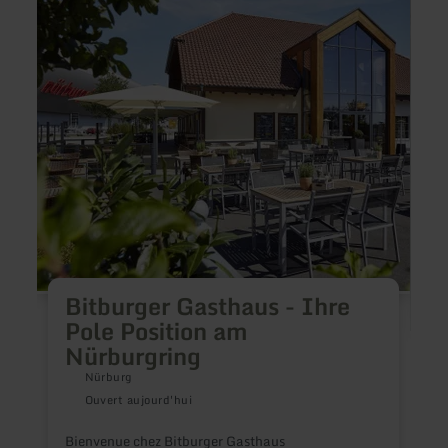
plus
plus
sur
sur
:
:
Bitburger
Café
Gasthaus
&amp
-
Weinb
Ihre
Ahr-
Pole
Zeit
Position
am
Nürburgring
Bitburger Gasthaus - Ihre
Pole Position am
Nürburgring
Nürburg
Ouvert aujourd'hui
C
Bienvenue chez Bitburger Gasthaus