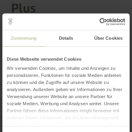
Plus
d'informations
Zustimmung
Details
Über Cookies
Heures d'ouverture
Diese Webseite verwendet Cookies
Caractéristiques / Particularités
Wir verwenden Cookies, um Inhalte und Anzeigen zu
personalisieren, Funktionen für soziale Medien anbieten
Catégories
zu können und die Zugriffe auf unsere Website zu
analysieren. Außerdem geben wir Informationen zu Ihrer
Verwendung unserer Website an unsere Partner für
soziale Medien, Werbung und Analysen weiter. Unsere
Impressions
Partner führen diese Informationen möglicherweise mit
weiteren Daten zusammen, die Sie ihnen bereitgestellt
haben oder die sie im Rahmen Ihrer Nutzung der Dienste
gesammelt haben.