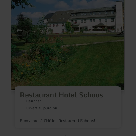
Hotel
Point
Schoos
ED
Restaurant Hotel Schoos
R
f
Fleringen
d
Ouvert aujourd'hui
e
Bienvenue à l'Hôtel-Restaurant Schoos!