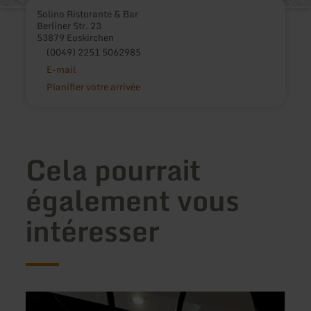
Solino Ristorante & Bar
Berliner Str. 23
53879 Euskirchen
(0049) 2251 5062985
E-mail
Planifier votre arrivée
Cela pourrait
également vous
intéresser
en
en
savoir
savoir