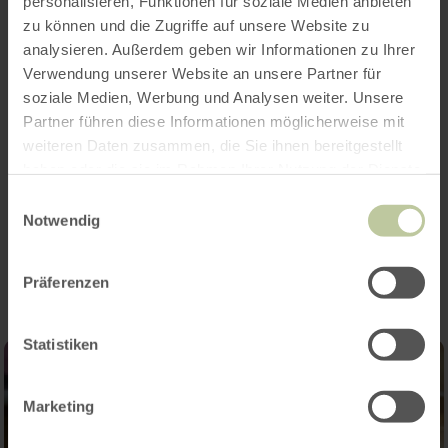
personalisieren, Funktionen für soziale Medien anbieten
zu können und die Zugriffe auf unsere Website zu
Heures d'ouverture
analysieren. Außerdem geben wir Informationen zu Ihrer
Verwendung unserer Website an unsere Partner für
Caractéristiques / Particularités
soziale Medien, Werbung und Analysen weiter. Unsere
Partner führen diese Informationen möglicherweise mit
Catégories
weiteren Daten zusammen, die Sie ihnen bereitgestellt
haben oder die sie im Rahmen Ihrer Nutzung der Dienste
gesammelt haben.
Einwilligungsauswahl
Notwendig
Impressions
Präferenzen
Statistiken
Marketing