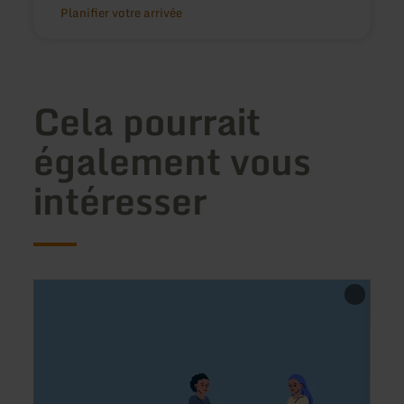
Planifier votre arrivée
Cela pourrait
également vous
intéresser
en
en
savoir
savoir
plus
plus
sur
sur
:
:
Gasthaus
Café
zum
am
alten
Obert
Brauhaus