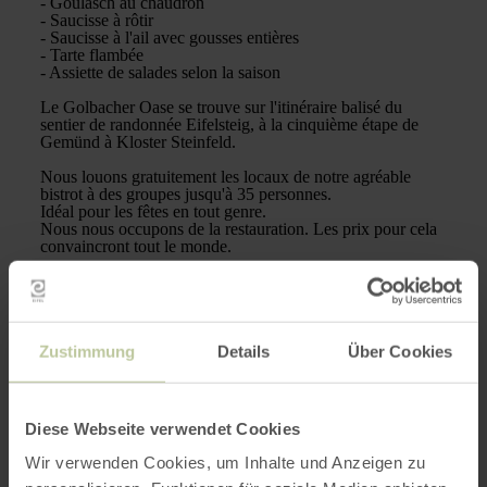
- Goulasch au chaudron
- Saucisse à rôtir
- Saucisse à l'ail avec gousses entières
- Tarte flambée
- Assiette de salades selon la saison
Le Golbacher Oase se trouve sur l'itinéraire balisé du
sentier de randonnée Eifelsteig, à la cinquième étape de
Gemünd à Kloster Steinfeld.
Nous louons gratuitement les locaux de notre agréable
bistrot à des groupes jusqu'à 35 personnes.
Idéal pour les fêtes en tout genre.
Nous nous occupons de la restauration. Les prix pour cela
convaincront tout le monde.
Goûtez nos spécialités hongroises.
Plus
Zustimmung
Details
Über Cookies
d'informations
Diese Webseite verwendet Cookies
Wir verwenden Cookies, um Inhalte und Anzeigen zu