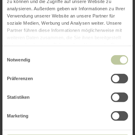
zu können und die Zugriffe auf unsere Website zu
d'informations
analysieren. Außerdem geben wir Informationen zu Ihrer
Verwendung unserer Website an unsere Partner für
soziale Medien, Werbung und Analysen weiter. Unsere
Partner führen diese Informationen möglicherweise mit
weiteren Daten zusammen, die Sie ihnen bereitgestellt
Heures d'ouverture
haben oder die sie im Rahmen Ihrer Nutzung der Dienste
gesammelt haben.
Einwilligungsauswahl
Caractéristiques / Particularités
Notwendig
Catégories
Präferenzen
Nombre de places
Statistiken
Impressions
Marketing