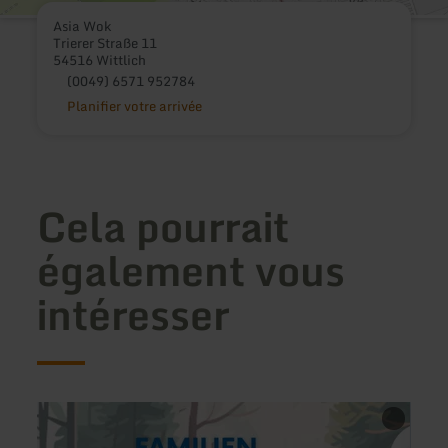
Asia Wok
Trierer Straße 11
54516 Wittlich
(0049) 6571 952784
Planifier votre arrivée
Cela pourrait
également vous
intéresser
en
en
savoir
savoir
plus
plus