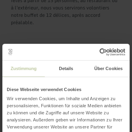
fêtes à partir de 15 personnes, au restaurant ou
à l'extérieur, nous vous servirons volontiers
notre buffet de 12 délices, après accord
préalable.
Plus
d'informations
Zustimmung
Details
Über Cookies
Diese Webseite verwendet Cookies
Heures d'ouverture
Wir verwenden Cookies, um Inhalte und Anzeigen zu
personalisieren, Funktionen für soziale Medien anbieten
Caractéristiques / Particularités
zu können und die Zugriffe auf unsere Website zu
analysieren. Außerdem geben wir Informationen zu Ihrer
Catégories
Verwendung unserer Website an unsere Partner für