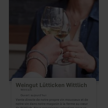
:
:
Weingut
Yumi
Lütticken
Hotel
Wittlich
Weingut Lütticken Wittlich
Wittlich
N
Ouvert aujourd'hui
d
Vente directe de notre propre vin mousseux et de
i
notre vin dans notre magasin à la ferme au cœur
de Wittlich. Nous organisons volontiers pour vous