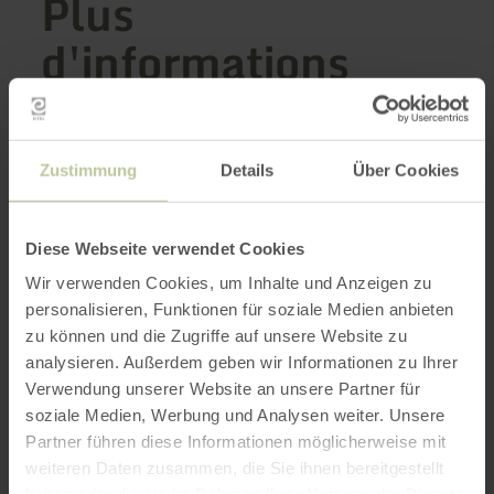
Plus
d'informations
Zustimmung
Details
Über Cookies
Heures d'ouverture
Caractéristiques / Particularités
Diese Webseite verwendet Cookies
Wir verwenden Cookies, um Inhalte und Anzeigen zu
Catégories
personalisieren, Funktionen für soziale Medien anbieten
zu können und die Zugriffe auf unsere Website zu
Nombre de places
analysieren. Außerdem geben wir Informationen zu Ihrer
Verwendung unserer Website an unsere Partner für
soziale Medien, Werbung und Analysen weiter. Unsere
Impressions
Partner führen diese Informationen möglicherweise mit
weiteren Daten zusammen, die Sie ihnen bereitgestellt