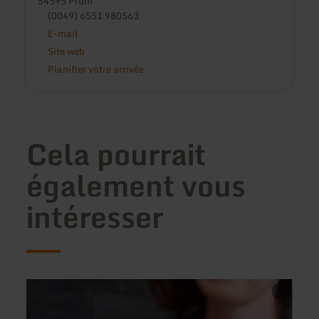
54595 Prüm
(0049) 6551 980563
E-mail
Site web
Planifier votre arrivée
Cela pourrait
également vous
intéresser
en
en
savoir
savoir
plus
plus
sur
sur