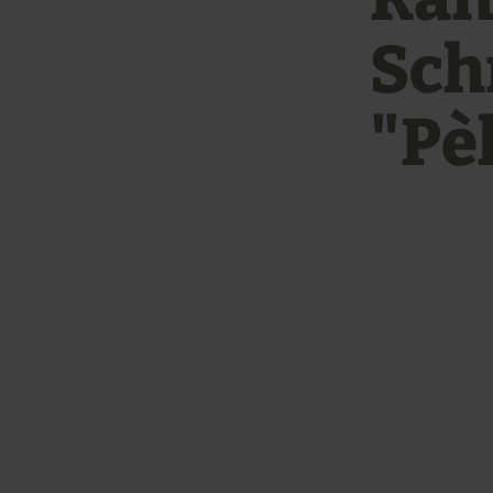
Sch
"Pè