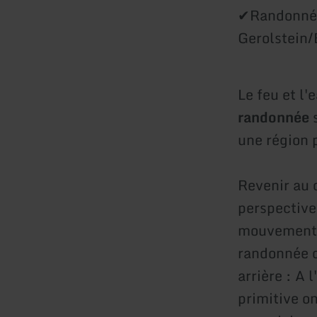
✔Randonnée
Gerolstein/
Le feu et l'
randonnée
s
une région 
Revenir au 
perspectives
mouvementé 
randonnée de
arrière : A 
primitive o