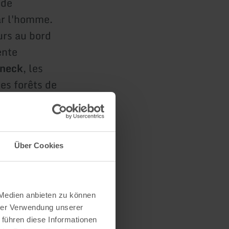
 de
par l'homme.
eurs au bord
ente
öneck
, les
es forêts de
uilles et du
lique Saint-
Über Cookies
es
 esprit
 Medien anbieten zu können
hrer Verwendung unserer
 führen diese Informationen