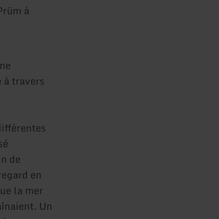
Prüm à
une
à travers
différentes
sé
in de
 regard en
que la mer
aînaient. Un