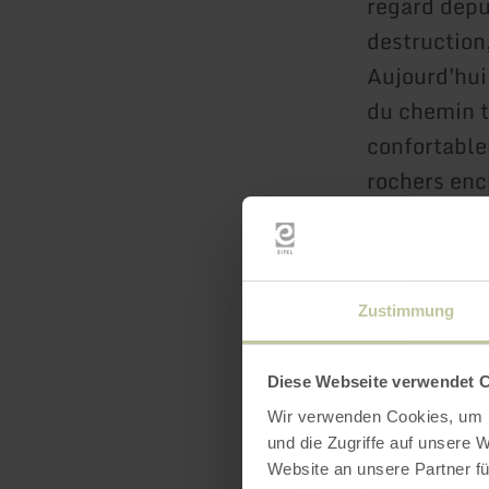
regard depu
destruction,
Aujourd'hui 
du chemin te
confortable
rochers ench
hêtres protè
Katzenberg,
De nombreus
Zustimmung
Sauveur
de 
Carolingiens
spirituel et
Diese Webseite verwendet 
Wir verwenden Cookies, um I
contempora
und die Zugriffe auf unsere 
Website an unsere Partner fü