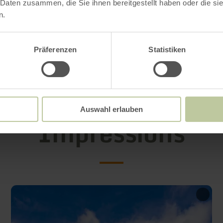
 Daten zusammen, die Sie ihnen bereitgestellt haben oder die s
énom et votre nom de famille
n.
resse postale (pour la facturation)
resse e-mail
Präferenzen
Statistiken
méro de téléphone portable
Auswahl erlauben
Impressions