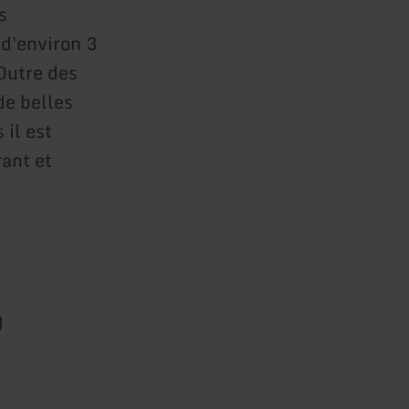
s
d'environ 3
 Outre des
de belles
il est
ant et
)