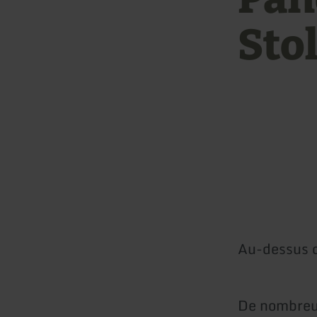
Sto
Au-dessus d
De nombreux