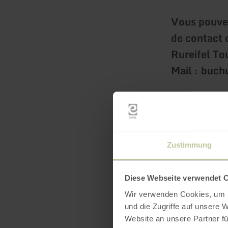
Vous pouvez
de contact 
Rureifel T
Mail : buc
Pour un dé
information
Zustimmung
Nom de l
Date et h
Diese Webseite verwendet 
Nombre d
Wir verwenden Cookies, um I
und die Zugriffe auf unsere 
Langue d
Website an unsere Partner fü