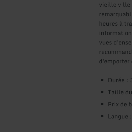
vieille vill
remarquabl
heures à tra
information
vues d'ense
recommandé 
d'emporter 
Durée : 
Taille d
Prix de 
Langue 