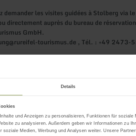
 demander les visites guidées à Stolberg via le
ou directement auprès du bureau de réservation
ourismus GmbH.
hung@rureifel-tourismus.de , Tél. : +49 2473
roulement sans problème, nous avons besoin d
s suivantes :
Details
a visite guidée
eure à laquelle la visite doit avoir lieu
Cookies
e participants
nhalte und Anzeigen zu personalisieren, Funktionen für soziale
Website zu analysieren. Außerdem geben wir Informationen zu I
e la visite guidée
r soziale Medien, Werbung und Analysen weiter. Unsere Partner