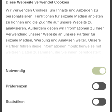
Diese Webseite verwendet Cookies
Wir verwenden Cookies, um Inhalte und Anzeigen zu
personalisieren, Funktionen für soziale Medien anbieten
Prix
zu können und die Zugriffe auf unsere Website zu
analysieren. Außerdem geben wir Informationen zu Ihrer
Contact du prestataire
Verwendung unserer Website an unsere Partner für
soziale Medien, Werbung und Analysen weiter. Unsere
Partner führen diese Informationen möglicherweise mit
weiteren Daten zusammen, die Sie ihnen bereitgestellt
Demander un devis
haben oder die sie im Rahmen Ihrer Nutzung der Dienste
gesammelt haben.
Einwilligungsauswahl
Notwendig
Vous pouvez demander l'offre
"Ganztägige
Präferenzen
Busbegleitung durch das Dreiländereck oder die
Eifel"
au fournisseur
Rureifel Tourismus GmbH
ici.
Statistiken