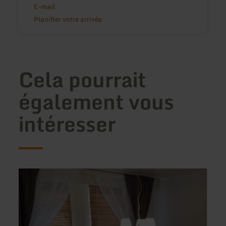
E-mail
Planifier votre arrivée
Cela pourrait
également vous
intéresser
en
en
savoir
savoir
plus
plus
sur
sur
:
:
Maison
Ferie
Riviére
Diewa