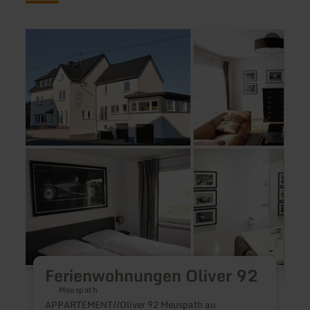
en
en
savoir
savoir
plus
plus
sur
sur
:
:
Ferienwohnungen
Ferie
Oliver
Jako
92
Ferienwohnungen Oliver 92
Meuspath
APPARTEMENT//Oliver 92 Meuspath au