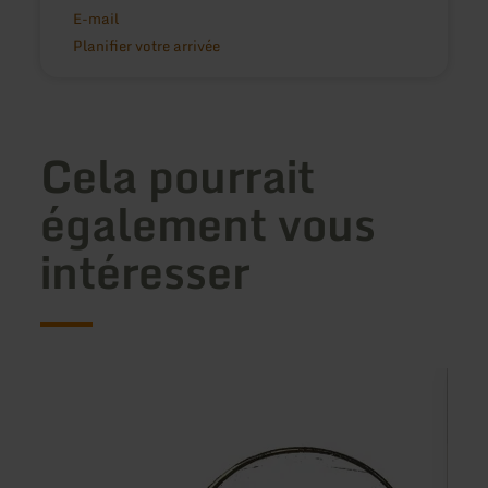
E-mail
Planifier votre arrivée
Cela pourrait
également vous
intéresser
en
en
savoir
savoir
plus
plus
sur
sur
:
:
Ferienhaus
Fewon
Maarruhe