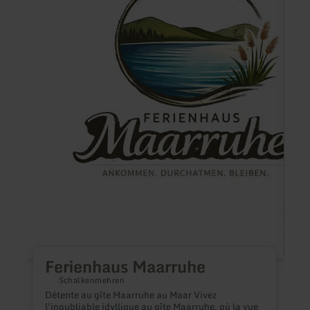
Ferienhaus Maarruhe
Schalkenmehren
Détente au gîte Maarruhe au Maar Vivez
w
l'inoubliable idyllique au gîte Maarruhe, où la vue
v