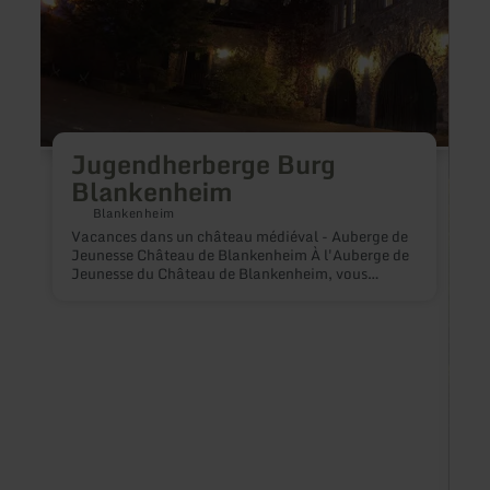
Jugendherberge Burg
Blankenheim
Blankenheim
Vacances dans un château médiéval - Auberge de
Jeunesse Château de Blankenheim À l'Auberge de
Jeunesse du Château de Blankenheim, vous
embarquerez pour un voyage dans le temps, dans
le monde passionnant des chevaliers et des
demoiselles. Explorez les couloirs et les tourelles
derrière les vieux murs. Le centre historique de
Blankenheim, avec ses ruelles sinueuses et ses
vieilles maisons à colombages, ainsi que les
chemins forestiers idylliques environnants, vous
invitent à faire une courte ou une longue
promenade. Vous pourrez ensuite vous installer
confortablement dans des chambres joliment
meublées. En un coup d'œil : -1 chambre à 10 lits,