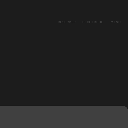
pal
incipale
RÉSERVER
RECHERCHE
MENU