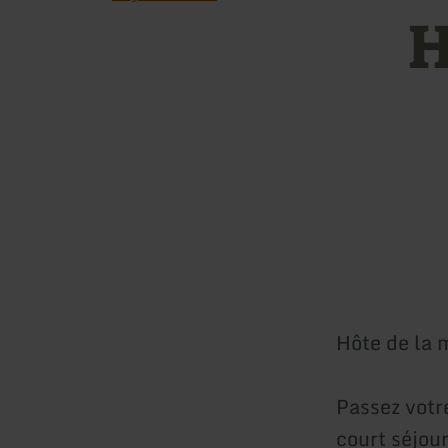
H
Hôte de la 
Passez votr
court séjou