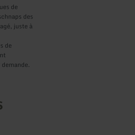
sues de
t schnaps des
agé, juste à
s de
ent
r demande.
s