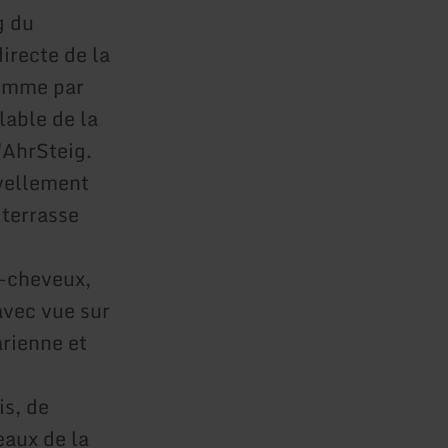
g du
irecte de la
comme par
clable de la
l'AhrSteig.
uvellement
 terrasse
-cheveux,
avec vue sur
arienne et
is, de
eaux de la