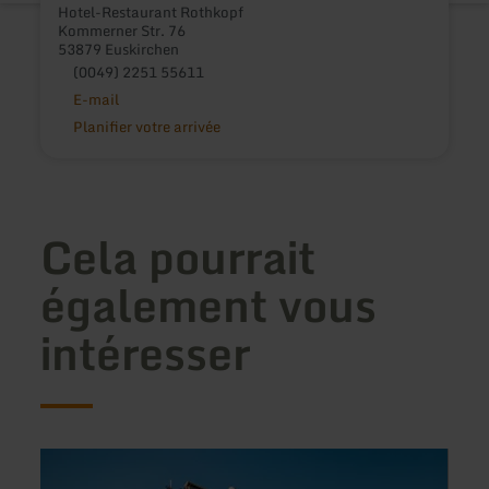
Hotel-Restaurant Rothkopf
Kommerner Str. 76
53879 Euskirchen
(0049) 2251 55611
E-mail
Planifier votre arrivée
Cela pourrait
également vous
intéresser
en
en
savoir
savoir