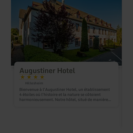
plus
plus
sur
sur
:
:
Augustiner
Fewo
Hotel
Schmi
"Am
Eulen
Augustiner Hotel
Hillesheim
Bienvenue à l'Augustiner Hotel, un établissement
4 étoiles où l'histoire et la nature se côtoient
harmonieusement. Notre hôtel, situé de manière
idyllique dans la pittoresque région volcanique de
l'Eifel, n'offre pas seulement une oasis de détente,
mais constitue également un excellent choix pour
les voyages d'affaires et les réunions. Explorez le
paysage unique tout en bénéficiant d'installations
de réunion modernes et d'un service de première