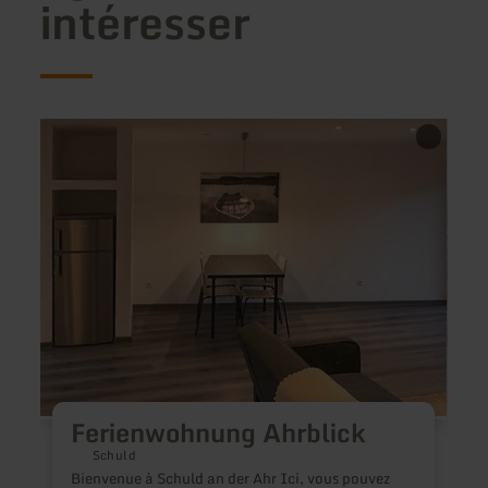
intéresser
en
en
savoir
savoir
plus
plus
sur
sur
:
:
Ferienwohnung
Ferie
Ahrblick
Eifell
Gillen
Ferienwohnung Ahrblick
V
Schuld
r
Bienvenue à Schuld an der Ahr Ici, vous pouvez
i