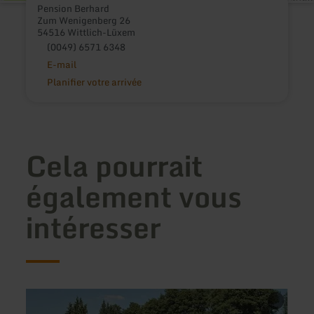
Pension Berhard
Zum Wenigenberg 26
54516 Wittlich-Lüxem
(0049) 6571 6348
E-mail
Planifier votre arrivée
Cela pourrait
également vous
intéresser
en
en
savoir
savoir