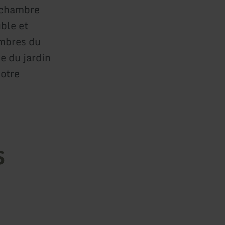
 chambre
ble et
ambres du
se du jardin
otre
s