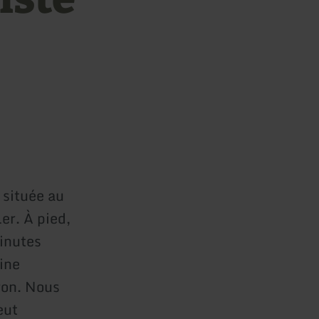
 située au
er. À pied,
minutes
ine
ron. Nous
eut