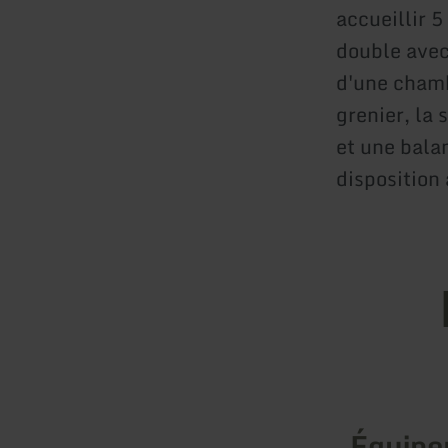
accueillir 
double avec
d'une chamb
grenier, la 
et une bala
disposition
Équip