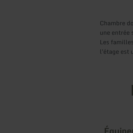
Chambre dou
une entrée s
Les famille
l'étage est
Équip