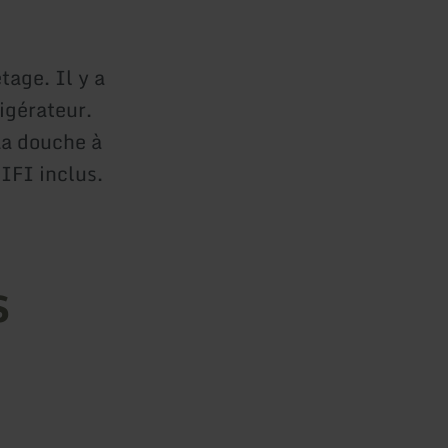
age. Il y a
igérateur.
La douche à
IFI inclus.
s