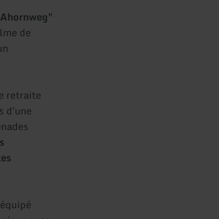
 Ahornweg"
alme de
un
e retraite
s d'une
enades
s
tes
 équipé