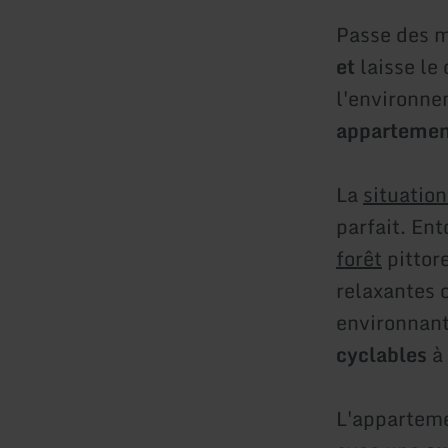
Passe des m
et
laisse le 
l'environne
appartemen
La
situatio
parfait. Ent
forêt
pittor
relaxantes 
environnant
cyclables
à 
L'apparteme