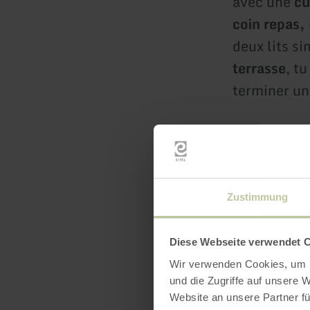
avec une
cu
coin repas,
deux lits s
terrasse
, t
terminer un
Veuillez no
places de p
arriver sans
Zustimmung
Dans le
"Wo
pour ta pro
Diese Webseite verwendet 
ce que Gerol
Wir verwenden Cookies, um I
und die Zugriffe auf unsere 
dans ton pa
Website an unsere Partner fü