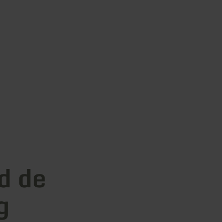
d de
g