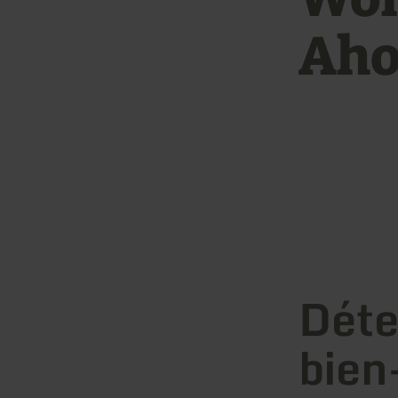
Ah
Déte
bien