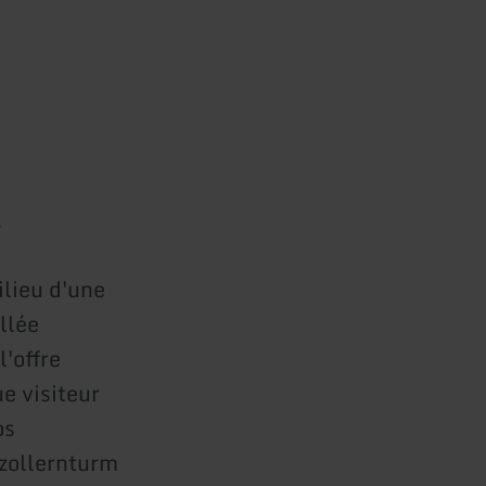
.
ilieu d'une
llée
l'offre
ue visiteur
os
zollernturm