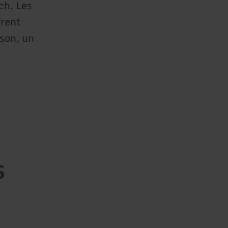
ch. Les
rent
ison, un
s