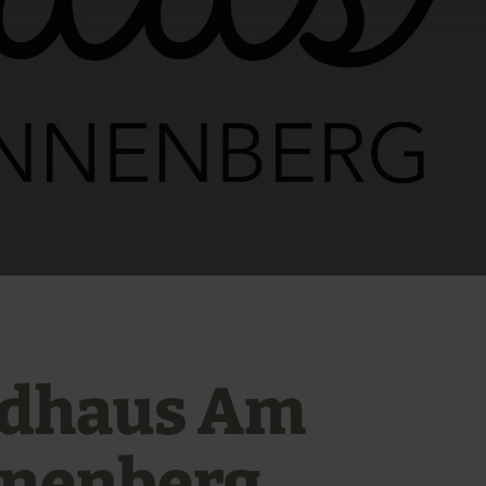
dhaus Am
nenberg