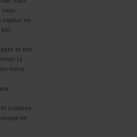
tué, vous
t vous
e vapeur en
 etc.
rages et des
minez la
ans notre
œur.
et créative
élevage en