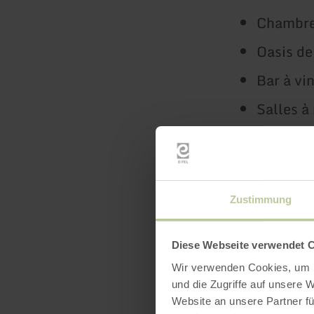
Chambres
Oasis de
Bar à vin
Salles à
Hébergem
de l'iti
Zustimmung
Regardez u
Faites une v
Diese Webseite verwendet 
en savoir
Wir verwenden Cookies, um I
und die Zugriffe auf unsere 
Website an unsere Partner fü