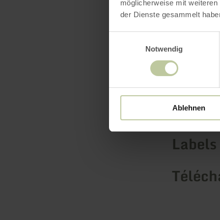
möglicherweise mit weiteren
der Dienste gesammelt habe
Einwilligungsauswahl
Notwendig
Équip
Ablehnen
Labels 
Téléch