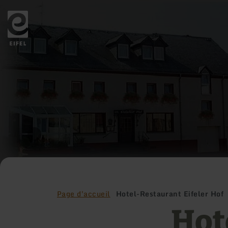
Retour
à
la
page
d'accueil
Page d'accueil
Hotel-Restaurant Eifeler Hof
Hot