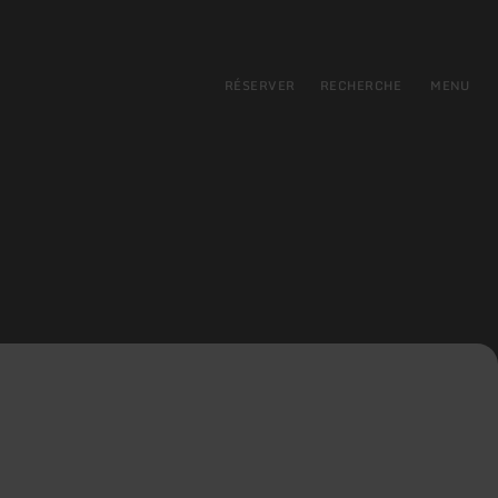
pal
incipale
RÉSERVER
RECHERCHE
MENU