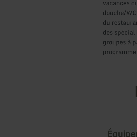
vacances qu
douche/WC, 
du restaura
des spécial
groupes à pa
programme d
Équip