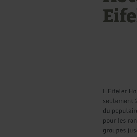
Eife
L'Eifeler Ho
seulement 2
du populaire
pour les ra
groupes jus