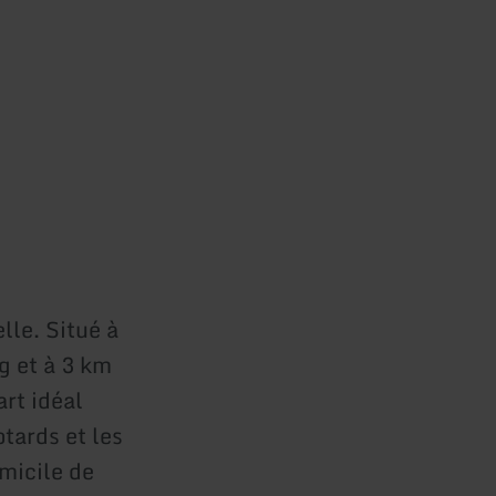
lle. Situé à
g et à 3 km
art idéal
tards et les
micile de