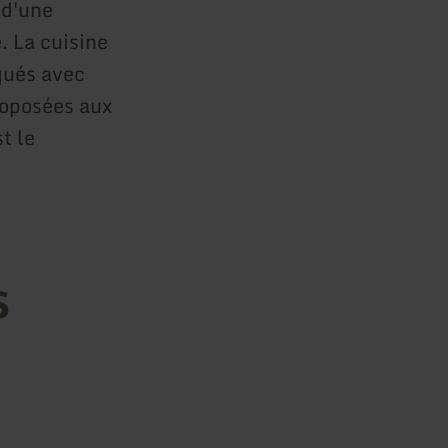
 d'une
. La cuisine
qués avec
roposées aux
t le
s