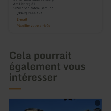
Am Lieberg 31
53937 Schleiden-Gemünd
(0049) 2444 494
E-mail
Planifier votre arrivée
Cela pourrait
également vous
intéresser
en
en
savoir
savoir
plus
plus