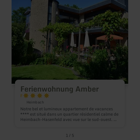
sur
sur
:
:
Ferienwohnung
Gäste
Amber
Kloe
Ferienwohnung Amber
C
F
Heimbach
Notre bel et lumineux appartement de vacances
M
**** est situé dans un quartier résidentiel calme de
Heimbach-Hasenfeld avec vue sur le sud-ouest. Il
se trouve à proximité du lac Rursee (1 km), au
cœur du parc national dans la belle région Nord-
Eifel. L'appartement est parfaitement adapté pour
1
/
5