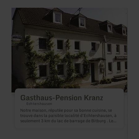
en
en
savoir
savoir
plus
plus
sur
sur
:
:
Gasthaus-
Ferie
Pension
Schne
Kranz
Gasthaus-Pension Kranz
Echtershausen
Notre maison, réputée pour sa bonne cuisine, se
trouve dans la paisible localité d'Echtershausen, à
seulement 3 km du lac de barrage de Bitburg . Les
environs boisés invitent à la randonnée.
Possibilité de pratiquer le tir à l'arc sur le parcours
de la Coupe du monde de 1999 à 1 km. Toutes les