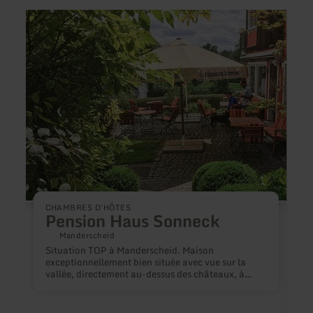
en
en
savoir
savoir
plus
plus
sur
sur
:
:
Pension
Eifeli
Haus
Ferie
Sonneck
CHAMBRES D'HÔTES
Pension Haus Sonneck
Manderscheid
Situation TOP à Manderscheid. Maison
exceptionnellement bien située avec vue sur la
vallée, directement au-dessus des châteaux, à
moins de 100 m du sentier de la Lieser et du sentier
de l'Eifel. Parking privé, 2 terrasses pour le soleil
du matin et du soir dans le grand jardin. Les