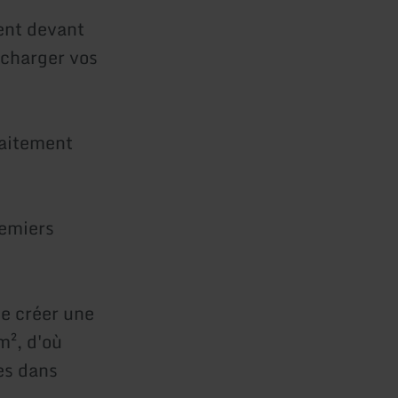
ent devant
e charger vos
faitement
remiers
e créer une
m², d'où
es dans