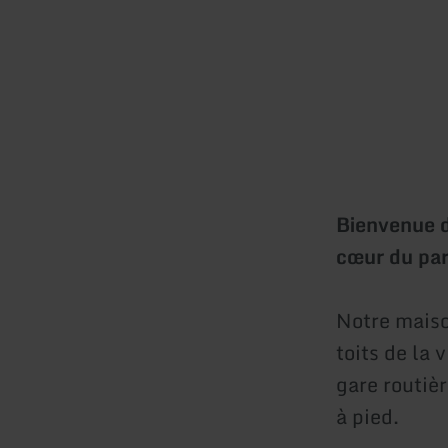
Bienvenue d
cœur du parc
Notre maiso
toits de la 
gare routiè
à pied.