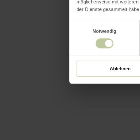
möglicherweise mit weiteren
der Dienste gesammelt habe
Einwilligungsauswahl
Notwendig
Équip
Ablehnen