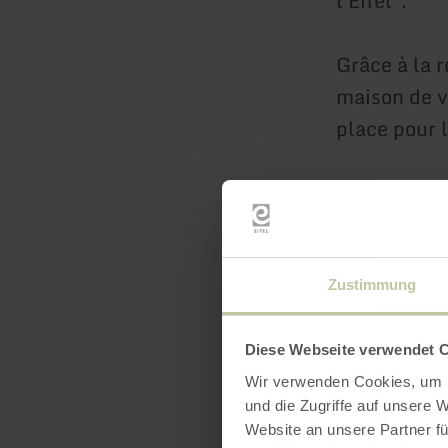
l'Eifel".
Grâce à la 
maison de v
place pour 
Les animaux
Nous nous r
Zustimmung
Votre famil
Diese Webseite verwendet 
Wir verwenden Cookies, um I
und die Zugriffe auf unsere 
Website an unsere Partner fü