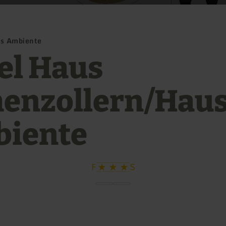
us Ambiente
el Haus
enzollern/Hau
iente
F
S