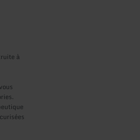
ruite à
 vous
ries.
apeutique
écurisées