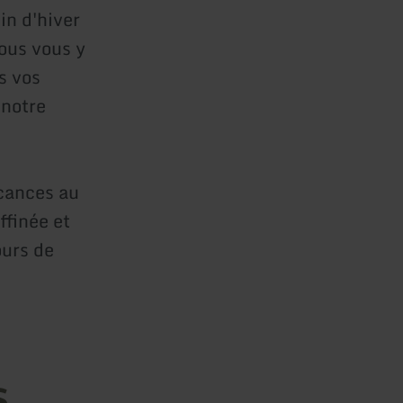
in d'hiver
ous vous y
s vos
 notre
acances au
finée et
ours de
s