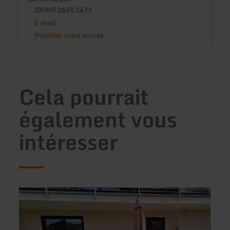
(0049) 2655 2673
E-mail
Planifier votre arrivée
Cela pourrait
également vous
intéresser
en
en
savoir
savoir
plus
plus
sur
sur
:
: