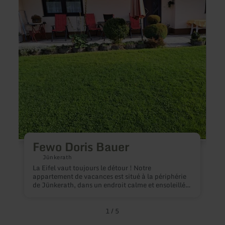
Fewo
Ferie
Doris
im
Bauer
Sauert
Fewo Doris Bauer
Jünkerath
L
La Eifel vaut toujours le détour ! Notre
m
appartement de vacances est situé à la périphérie
S
de Jünkerath, dans un endroit calme et ensoleillé.
S
Jünkerath se trouve dans la haute vallée de Kyll à
f
une altitude de 420 m au-dessus du niveau de la
c
mer, dans l'Eifel volcanique, et fait partie de la VG
1
/
5
M
Gerolstein. L'appartement de vacances convient
e