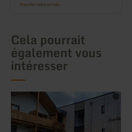
Planifier votre arrivée
Cela pourrait
également vous
intéresser
en
en
savoir
savoir
plus
plus
sur
sur
:
:
Landhotel
Ferie
Ewerts
Am
Natio
Eifel