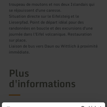
troupeau de moutons et nos deux Islandais qui
se réjouissent d'une caresse.
Situation directe sur le Eifelsteig et le
Lieserpfad. Point de départ idéal pour des
randonnées en boucle et des excursions d'une
journée dans l'Eifel volcanique. Restauration
sur place.
Liaison de bus vers Daun ou Wittlich à proximité
immédiate.
Plus
d'informations